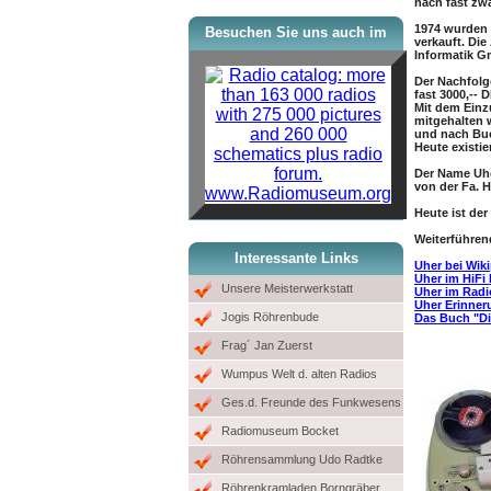
nach fast zw
1974 wurden
Besuchen Sie uns auch im
verkauft. D
Informatik G
Der Nachfolg
fast 3000,-- 
Mit dem Einz
mitgehalten 
und nach Buc
Heute existi
Der Name Uhe
von der Fa. 
www.Radiomuseum.org
Heute ist der
Weiterführen
Interessante Links
Uher bei Wik
Uher im HiF
Unsere Meisterwerkstatt
Uher im Rad
Uher Erinner
Jogis Röhrenbude
Das Buch "D
Frag´ Jan Zuerst
Wumpus Welt d. alten Radios
Ges.d. Freunde des Funkwesens
Radiomuseum Bocket
Röhrensammlung Udo Radtke
Röhrenkramladen Borngräber