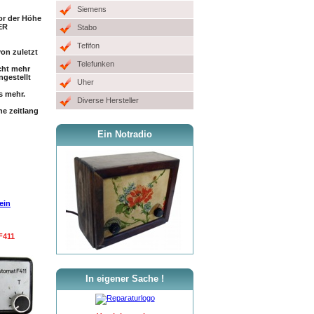
Siemens
r der Höhe
ER
Stabo
Tefifon
on zuletzt
Telefunken
cht mehr
gestellt
Uher
s mehr.
Diverse Hersteller
e zeitlang
Ein Notradio
ein
F411
In eigener Sache !