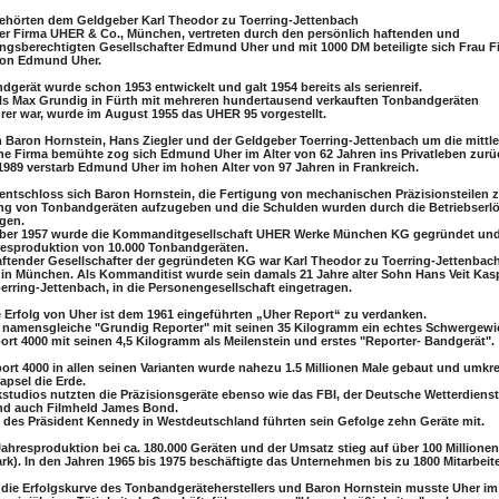
ehörten dem Geldgeber Karl Theodor zu Toerring-Jettenbach
er Firma UHER & Co., München, vertreten durch den persönlich haftenden und
tungsberechtigten Gesellschafter Edmund Uher und mit 1000 DM beteiligte sich Frau F
von Edmund Uher.
dgerät wurde schon 1953 entwickelt und galt 1954 bereits als serienreif.
 als Max Grundig in Fürth mit mehreren hundertausend verkauften Tonbandgeräten
rer war, wurde im August 1955 das UHER 95 vorgestellt.
 Baron Hornstein, Hans Ziegler und der Geldgeber Toerring-Jettenbach um die mittle
e Firma bemühte zog sich Edmund Uher im Alter von 62 Jahren ins Privatleben zurü
1989 verstarb Edmund Uher im hohen Alter von 97 Jahren in Frankreich.
 entschloss sich Baron Hornstein, die Fertigung von mechanischen Präzisionsteilen
ung von Tonbandgeräten aufzugeben und die Schulden wurden durch die Betriebserl
gen.
ber 1957 wurde die Kommanditgesellschaft UHER Werke München KG gegründet und
resproduktion von 10.000 Tonbandgeräten.
aftender Gesellschafter der gegründeten KG war Karl Theodor zu Toerring-Jettenbach
 in München. Als Kommanditist wurde sein damals 21 Jahre alter Sohn Hans Veit Kasp
erring-Jettenbach, in die Personengesellschaft eingetragen.
e Erfolg von Uher ist dem 1961 eingeführten „Uher Report“ zu verdanken.
namensgleiche "Grundig Reporter" mit seinen 35 Kilogramm ein echtes Schwergewic
ort 4000 mit seinen 4,5 Kilogramm als Meilenstein und erstes "Reporter- Bandgerät".
ort 4000 in allen seinen Varianten wurde nahezu 1.5 Millionen Male gebaut und umkre
apsel die Erde.
tudios nutzten die Präzisionsgeräte ebenso wie das FBI, der Deutsche Wetterdienst
nd auch Filmheld James Bond.
des Präsident Kennedy in Westdeutschland führten sein Gefolge zehn Geräte mit.
Jahresproduktion bei ca. 180.000 Geräten und der Umsatz stieg auf über 100 Millione
k). In den Jahren 1965 bis 1975 beschäftigte das Unternehmen bis zu 1800 Mitarbeite
die Erfolgskurve des Tonbandgeräteherstellers und Baron Hornstein musste Uher im 