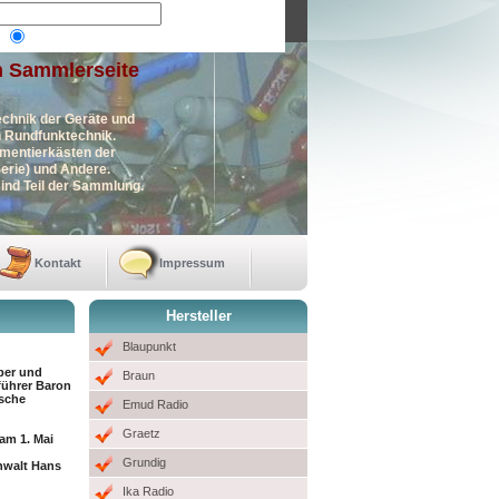
n Sammlerseite
echnik der Geräte und
en Rundfunktechnik.
imentierkästen der
erie) und Andere.
ind Teil der Sammlung.
Kontakt
Impressum
Hersteller
Blaupunkt
ber und
Braun
führer Baron
sche
Emud Radio
Graetz
am 1. Mai
Grundig
nwalt Hans
Ika Radio