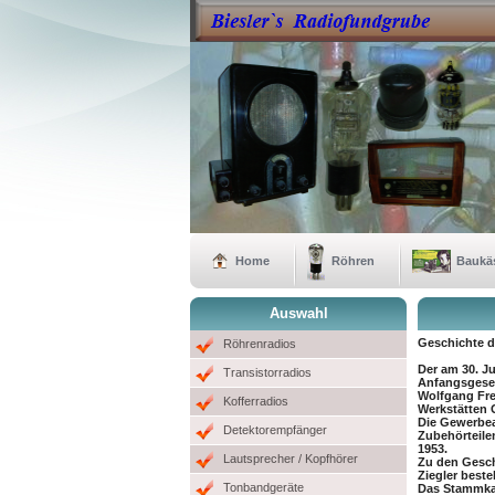
Home
Röhren
Baukä
Auswahl
Geschichte d
Röhrenradios
Der am 30. J
Transistorradios
Anfangsgesel
Wolfgang Fr
Kofferradios
Werkstätten
Die Gewerbea
Detektorempfänger
Zubehörteile
1953.
Lautsprecher / Kopfhörer
Zu den Gesch
Ziegler bestel
Tonbandgeräte
Das Stammkapi