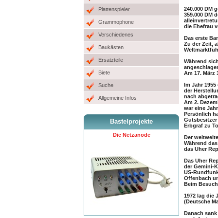
240.000 DM g
Plattenspieler
359.000 DM d
alleinvertre
Grammophone
die Ehefrau 
Verschiedenes
Das erste Ban
Zu der Zeit,
Baukästen
Weltmarktfüh
Ersatzteile
Während sich
angeschlagen
Biete
Am 17. März 
Im Jahr 1955
Suche
der Herstell
nach abgetra
Allgemeine Infos
Am 2. Dezem
war eine Jah
Persönlich h
Gutsbesitzer
Bastelprojekte
Erbgraf zu To
Die Netzanode
Der weltweit
Während das 
das Uher Rep
Das Uher Rep
der Gemini-K
US-Rundfunks
Offenbach u
Beim Besuch 
1972 lag die 
(Deutsche Mar
Danach sank 