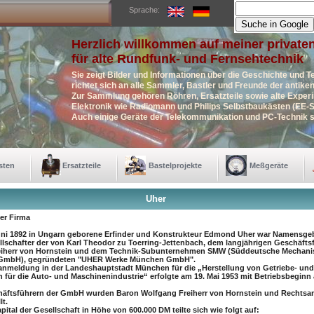
Sprache:
Herzlich willkommen auf meiner private
für alte Rundfunk- und Fernsehtechnik
Sie zeigt Bilder und Informationen über die Geschichte und T
richtet sich an alle Sammler, Bastler und Freunde der antik
Zur Sammlung gehören Röhren, Ersatzteile sowie alte Exper
Elektronik wie Radiomann und Philips Selbstbaukästen (EE-S
Auch einige Geräte der Telekommunikation und PC-Technik s
sten
Ersatzteile
Bastelprojekte
Meßgeräte
Uher
er Firma
uni 1892 in Ungarn geborene Erfinder und Konstrukteur Edmond Uher war Namensge
lschafter der von Karl Theodor zu Toerring-Jettenbach, dem langjährigen Geschäfts
eiherr von Hornstein und dem Technik-Subunternehmen SMW (Süddeutsche Mechani
 GmbH), gegründeten "UHER Werke München GmbH".
nmeldung in der Landeshauptstadt München für die „Herstellung von Getriebe- und
n für die Auto- und Maschinenindustrie“ erfolgte am 19. Mai 1953 mit Betriebsbeginn 
äftsführern der GmbH wurden Baron Wolfgang Freiherr von Hornstein und Rechtsa
lt.
tal der Gesellschaft in Höhe von 600.000 DM teilte sich wie folgt auf: