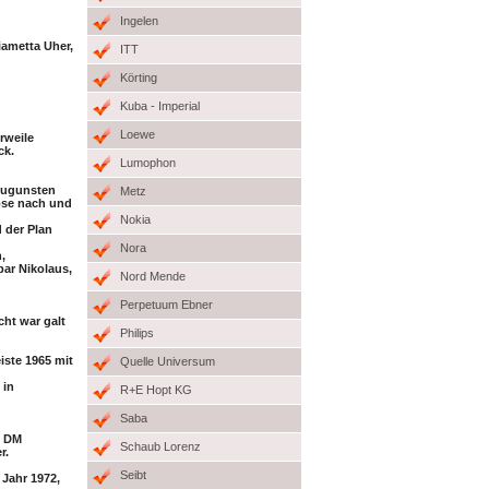
Ingelen
iametta Uher,
ITT
Körting
Kuba - Imperial
Loewe
rweile
ck.
Lumophon
 zugunsten
Metz
öse nach und
Nokia
 der Plan
Nora
,
ar Nikolaus,
Nord Mende
Perpetuum Ebner
ht war galt
Philips
iste 1965 mit
Quelle Universum
 in
R+E Hopt KG
Saba
n DM
Schaub Lorenz
r.
Seibt
Jahr 1972,