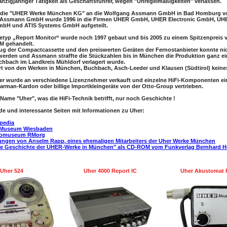
anzigjähriger Tätigkeit als Geschäftsführer, wegen "Unregelmäßigkeiten" verlassen.
 die "UHER Werke München KG" an die Wolfgang Assmann GmbH in Bad Homburg vo
ie Assmann GmbH wurde 1996 in die Firmen UHER GmbH, UHER Electronic GmbH, UH
mbH und ATIS Systems GmbH aufgeteilt.
etyp „Report Monitor“ wurde noch 1997 gebaut und bis 2005 zu einem Spitzenpreis v
DM gehandelt.
ug der Compactcassette und den preiswerten Geräten der Fernostanbieter konnte ni
werden und Assmann straffte die Stückzahlen bis in München die Produktion ganz ein
hbach im Landkreis Mühldorf verlagert wurde.
ert von den Werken in München, Buchbach, Asch-Leeder und Klausen (Südtirol) keine
r wurde an verschiedene Lizenznehmer verkauft und einzelne HiFi-Komponenten ein
Harman-Kardon oder billige Importkleingeräte von der Otto-Group vertrieben.
 Name "Uher", was die HiFi-Technik betrifft, nur noch Geschichte !
de und interessante Seiten mit Informationen zu Uher:
ipedia
i Museum Wiesbaden
iomuseum RMorg
ungen von Anselm Rapp, eines ehemaligen Mitarbeiters der Uher Werke München
ie Geschichte der UHER-Werke in München" als CD-ROM vom Funkverlag Bernhard H
Uher 524
Uher 4000 Report IC
Uher Akustomat 