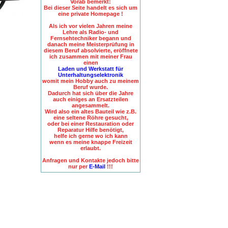
Vorab bemerkt:
Bei dieser Seite handelt es sich um
eine private Homepage !
Als ich vor vielen Jahren meine
Lehre als Radio- und
Fernsehtechniker begann und
danach meine Meisterprüfung in
diesem Beruf absolvierte, eröffnete
ich zusammen mit meiner Frau
einen
Laden und Werkstatt für
Unterhaltungselektronik
womit mein Hobby auch zu meinem
Beruf wurde.
Dadurch hat sich über die Jahre
auch einiges an Ersatzteilen
angesammelt.
Wird also ein altes Bauteil wie z.B.
eine seltene Röhre gesucht,
oder bei einer Restauration oder
Reparatur Hilfe benötigt,
helfe ich gerne wo ich kann
wenn es meine knappe Freizeit
erlaubt.
Anfragen und Kontakte jedoch bitte
nur per
E-Mail
!!!